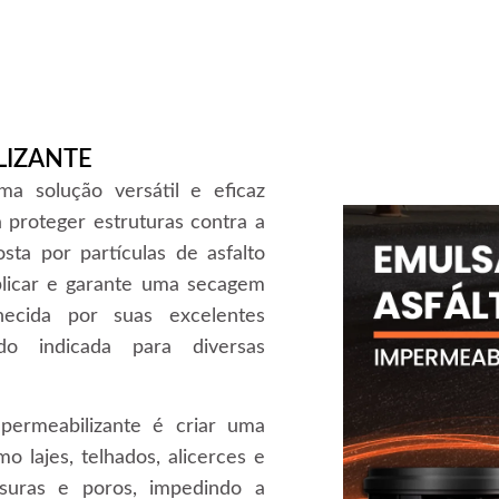
LIZANTE
ma solução versátil e eficaz
a proteger estruturas contra a
ta por partículas de asfalto
plicar e garante uma secagem
hecida por suas excelentes
do indicada para diversas
mpermeabilizante é criar uma
o lajes, telhados, alicerces e
ssuras e poros, impedindo a