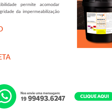
xibilidade permite acomodar
gridade da impermeabilização
O
ETA