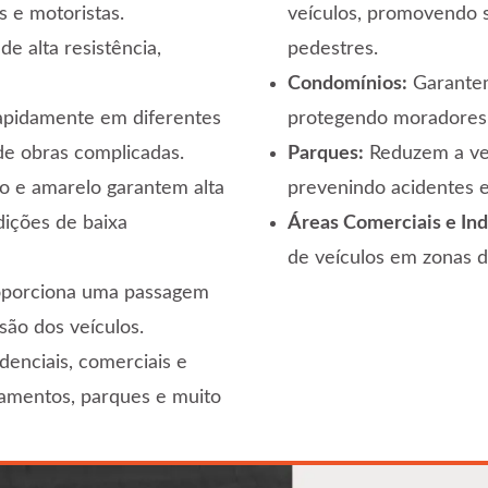
 e motoristas.
veículos, promovendo 
e alta resistência,
pedestres.
Condomínios:
Garantem
apidamente em diferentes
protegendo moradores, 
de obras complicadas.
Parques:
Reduzem a vel
 e amarelo garantem alta
prevenindo acidentes e
ndições de baixa
Áreas Comerciais e Indu
de veículos em zonas d
oporciona uma passagem
ão dos veículos.
enciais, comerciais e
namentos, parques e muito