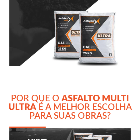
POR QUE O
ASFALTO MULTI
ULTRA
É A MELHOR ESCOLHA
PARA SUAS OBRAS?